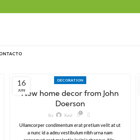
ONTACTO
DECORATION
16
JUN
New home decor from John
Doerson
0
By
Xavi
Ullamcorper condimentum erat pretium velit at ut
a nunc id a adeu vestibulum nibh urna nam