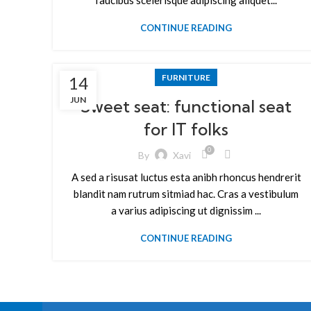
faucibus scelerisque adipiscing aliquet...
CONTINUE READING
FURNITURE
14
JUN
Sweet seat: functional seat
for IT folks
0
By
Xavi
A sed a risusat luctus esta anibh rhoncus hendrerit
blandit nam rutrum sitmiad hac. Cras a vestibulum
a varius adipiscing ut dignissim ...
CONTINUE READING