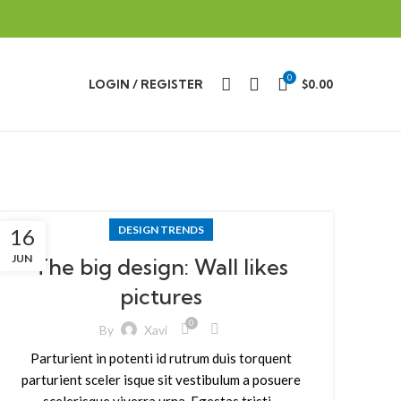
0
LOGIN / REGISTER
$
0.00
DESIGN TRENDS
16
JUN
The big design: Wall likes
pictures
0
By
Xavi
Parturient in potenti id rutrum duis torquent
parturient sceler isque sit vestibulum a posuere