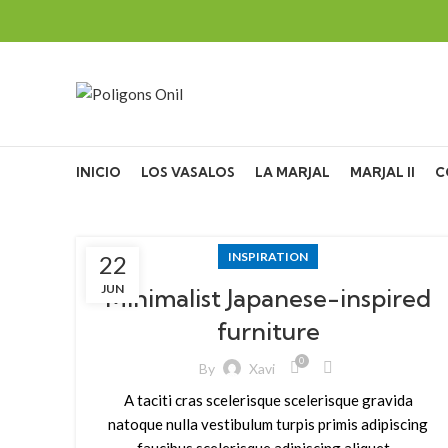
INICIO
LOS VASALOS
LA MARJAL
MARJAL II
C
INSPIRATION
22
JUN
Minimalist Japanese-inspired
furniture
0
By
Xavi
A taciti cras scelerisque scelerisque gravida
natoque nulla vestibulum turpis primis adipiscing