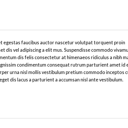
t egestas faucibus auctor nascetur volutpat torquent proin
met dis vel adipiscing a elit mus. Suspendisse commodo vivam
ntum dis felis consectetur at himenaeos ridiculus a nibh mat
dignissim condimentum consequat rutrum parturient amet id
orper urna nisl mollis vestibulum pretium commodo inceptos 
get dis lacus a parturient a accumsan nisl ante vestibulum.