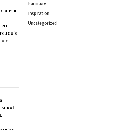
Furniture
accumsan
Inspiration
Uncategorized
rerit
rcu duis
ulum
 a
euismod
s.