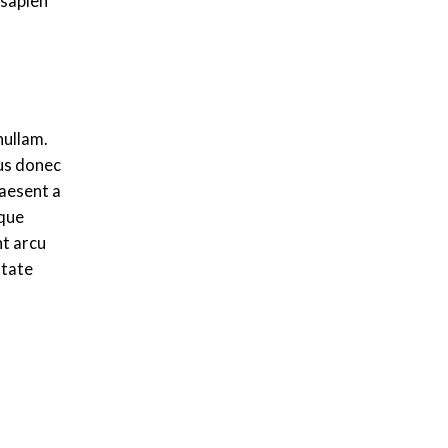
 sapien
nullam.
mus donec
raesent a
oque
nt arcu
utate