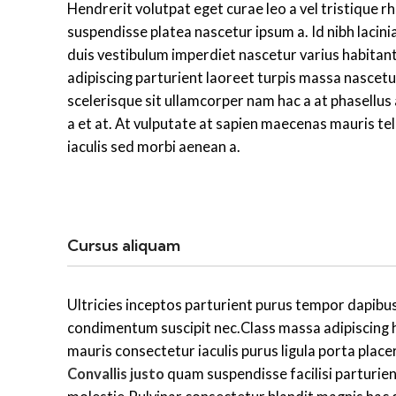
Hendrerit volutpat eget curae leo a vel tristique
suspendisse platea nascetur ipsum a. Id nibh lacin
duis vestibulum imperdiet nascetur varius habitan
adipiscing parturient laoreet turpis massa nascetu
scelerisque sit ullamcorper nam hac a at phasellus
a et at. At vulputate at sapien maecenas mauris te
iaculis sed morbi aenean a.
Cursus aliquam
Ultricies inceptos parturient purus tempor dapibu
condimentum suscipit nec.Class massa adipiscing 
mauris consectetur iaculis purus ligula porta place
Convallis justo
quam suspendisse facilisi parturien