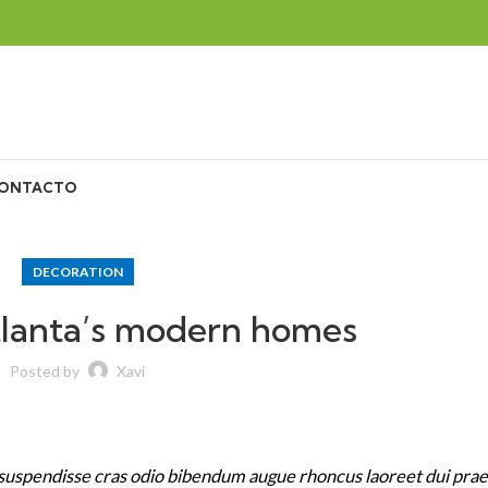
ONTACTO
DECORATION
tlanta’s modern homes
Posted by
Xavi
t suspendisse cras odio bibendum augue rhoncus laoreet dui pra