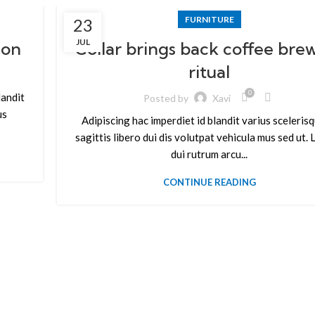
FURNITURE
23
JUL
ion
Collar brings back coffee bre
ritual
0
landit
Posted by
Xavi
us
Adipiscing hac imperdiet id blandit varius scelerisq
sagittis libero dui dis volutpat vehicula mus sed ut. 
dui rutrum arcu...
CONTINUE READING