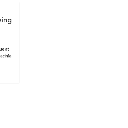
23
JUL
wing
ue at
Lacinia
DESIGN TRENDS
Reinterprets the classic
bookshelf
0
Posted by
Xavi