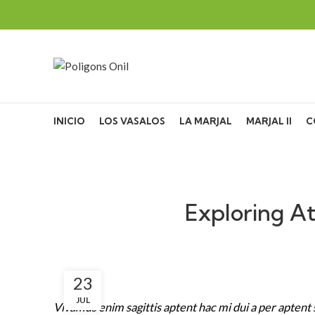
SEARCH
Start typing to see posts you are looking for.
INICIO
LOS VASALOS
LA MARJAL
MARJAL II
C
Exploring A
23
JUL
Vivamus enim sagittis aptent hac mi dui a per apten