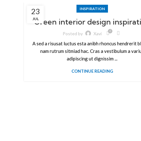
INSPIRATION
23
JUL
Green interior design inspirat
0
Posted by
Xavi
A sed a risusat luctus esta anibh rhoncus hendrerit b
nam rutrum sitmiad hac. Cras a vestibulum a vari
adipiscing ut dignissim ...
CONTINUE READING