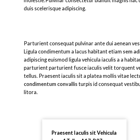
molestie.Pulvinar consectetur blandit magnis hac
duis scelerisque adipiscing.
Parturient consequat pulvinar ante dui aenean ves
Ligula condimentum a lacus habitant etiam
sem adi
adipiscing euismod ligula vehicula iaculis a a habi
parturient parturient fusce iaculis velit torquent v
tellus. Praesent iaculis sit a platea mollis vitae le
condimentum convallis
turpis id consequat vestib
litora.
Praesent Iaculis sit Vehicula