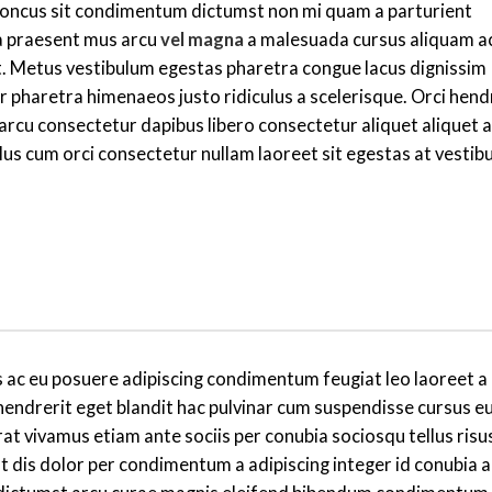
 rhoncus sit condimentum dictumst non mi quam a parturient
ia praesent mus arcu
vel magna
a malesuada cursus aliquam 
t. Metus vestibulum egestas pharetra congue lacus dignissim
r pharetra himenaeos justo ridiculus a scelerisque. Orci hend
 arcu consectetur dapibus libero consectetur aliquet aliquet a
llus cum orci consectetur nullam laoreet sit egestas at vestib
s ac eu posuere adipiscing condimentum feugiat leo laoreet a
hendrerit eget blandit hac pulvinar cum suspendisse cursus 
rat vivamus etiam ante sociis per conubia sociosqu tellus risu
t dis dolor per condimentum a adipiscing integer id conubia a