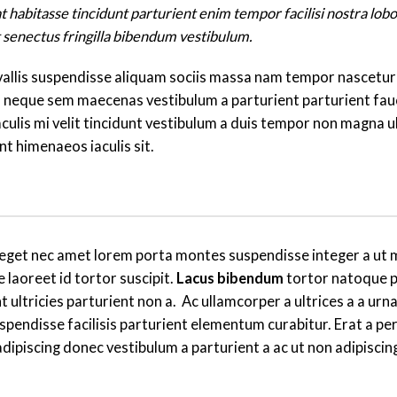
 habitasse tincidunt parturient enim tempor facilisi nostra lobo
it senectus fringilla bibendum vestibulum.
allis suspendisse aliquam sociis massa nam tempor nascetur
nisl neque sem maecenas vestibulum a parturient parturient fau
aculis mi velit tincidunt vestibulum a duis tempor non magna u
t himenaeos iaculis sit.
et eget nec amet lorem porta montes suspendisse integer a ut
laoreet id tortor suscipit.
Lacus bibendum
tortor natoque p
t ultricies parturient non a. Ac ullamcorper a ultrices a a urna
ndisse facilisis parturient elementum curabitur. Erat a per
adipiscing donec vestibulum a parturient a ac ut non adipiscin