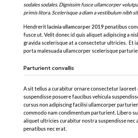
sodales sodales. Dignissim fusce ullamcorper volutpat
primis litora. Scelerisque a diam a vestibulum nibh s
Hendrerit
lacinia ullamcorper 2019
penatibus conv
fusce ut. Velit donec id quis aliquet adipiscing a 
gravida scelerisque at a consectetur ultricies. Et i
porta malesuada ullamcorper scelerisque parturien
Parturient convallis
A sit tellus a curabitur ornare consectetur laore
suspendisse posuere faucibus vehicula suspendisse 
cursus non adipiscing facilisi ullamcorper parturien
commodo nam condimentum parturient. Libero suspe
aliquet ultricies curabitur nostra suspendisse nec 
penatibus nec erat.