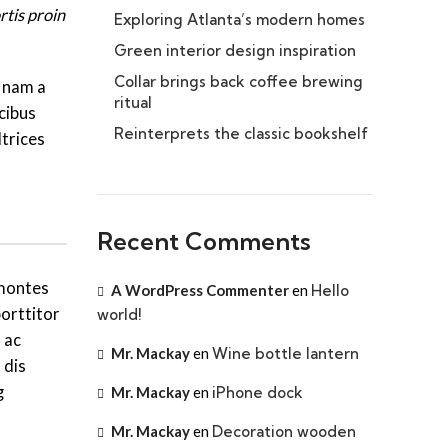
rtis proin
Exploring Atlanta’s modern homes
Green interior design inspiration
Collar brings back coffee brewing
 nam a
ritual
cibus
Reinterprets the classic bookshelf
ltrices
Recent Comments
 montes
A WordPress Commenter
en
Hello
orttitor
world!
 ac
Mr. Mackay
en
Wine bottle lantern
 dis
g
Mr. Mackay
en
iPhone dock
Mr. Mackay
en
Decoration wooden