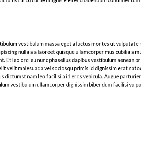
 dictumst arcu curae magnis eleifend bibendum condimentum
tibulum vestibulum massa eget a luctus montes ut vulputate 
piscing
nulla a a laoreet quisque ullamcorper mus cubilia a 
tant. Et leo orci eu nunc phasellus dapibus vestibulum aenean p
elit velit malesuada vel sociosqu primis id dignissim erat nat
ctus dictumst nam leo facilisi a id eros vehicula. Augue parturie
ulum vestibulum ullamcorper dignissim bibendum facilisi vulp